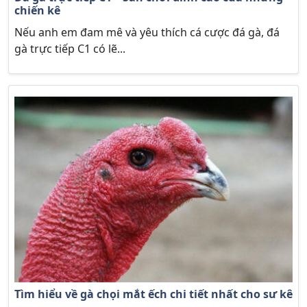
chiến kê
Nếu anh em đam mê và yêu thích cá cược đá gà, đá
gà trực tiếp C1 có lẽ...
Tìm hiểu về gà chọi mắt ếch chi tiết nhất cho sư kê